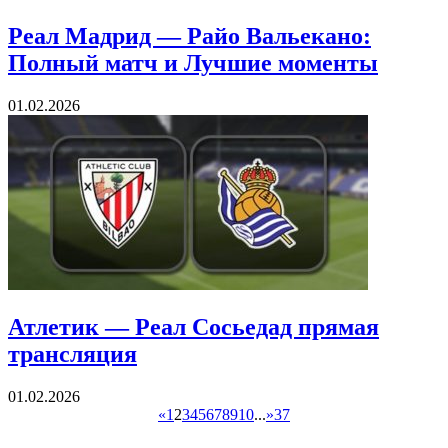
Реал Мадрид — Райо Вальекано:
Полный матч и Лучшие моменты
01.02.2026
Атлетик — Реал Сосьедад прямая
трансляция
01.02.2026
«
1
2
3
4
5
6
7
8
9
10
...
»
37