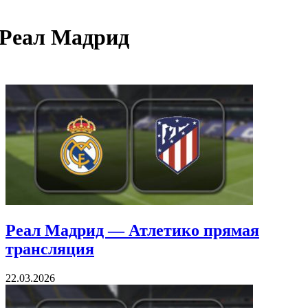
Реал Мадрид
Реал Мадрид — Атлетико прямая
трансляция
22.03.2026