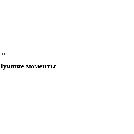
нты
 Лучшие моменты