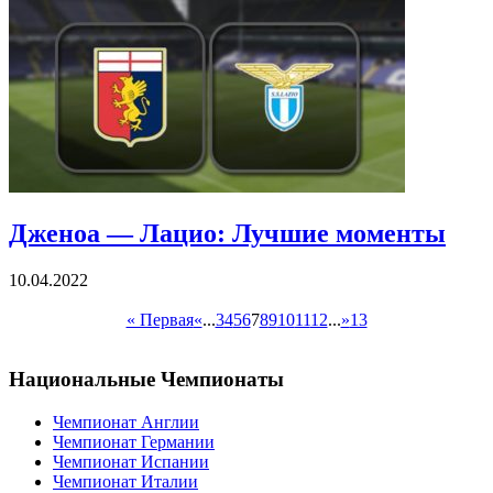
Дженоа — Лацио: Лучшие моменты
10.04.2022
« Первая
«
...
3
4
5
6
7
8
9
10
11
12
...
»
13
Национальные Чемпионаты
Чемпионат Англии
Чемпионат Германии
Чемпионат Испании
Чемпионат Италии