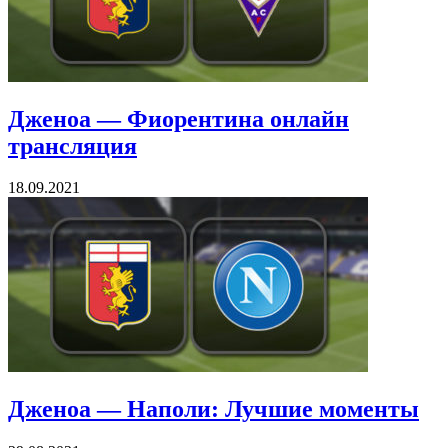
Дженоа — Фиорентина онлайн
трансляция
18.09.2021
Дженоа — Наполи: Лучшие моменты