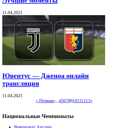
Лучшие моменты
11.04.2021
Ювентус — Дженоа онлайн
трансляция
11.04.2021
« Первая
«
...
4
5
6
7
8
9
10
11
12
13
»
Национальные Чемпионаты
Чемпионат Англии