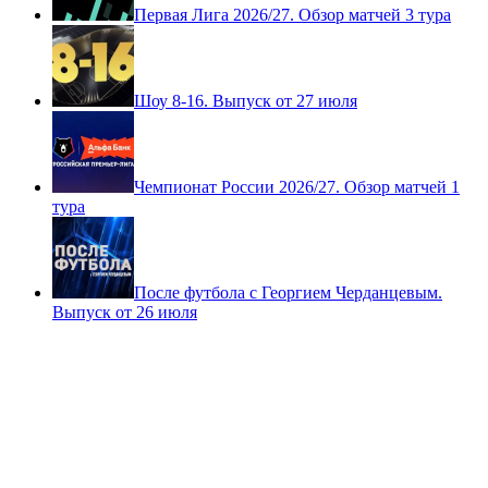
Первая Лига 2026/27. Обзор матчей 3 тура
Шоу 8-16. Выпуск от 27 июля
Чемпионат России 2026/27. Обзор матчей 1
тура
После футбола с Георгием Черданцевым.
Выпуск от 26 июля