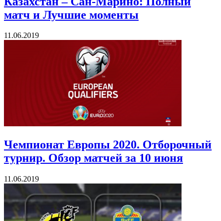
Казахстан – Сан-Марино: Полный
матч и Лучшие моменты
11.06.2019
Чемпионат Европы 2020. Отборочный
турнир. Обзор матчей за 10 июня
11.06.2019