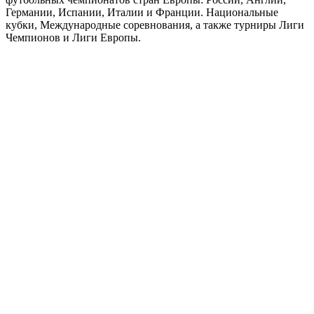
Германии, Испании, Италии и Франции. Национальные
кубки, Международные соревнования, а также турниры Лиги
Чемпионов и Лиги Европы.