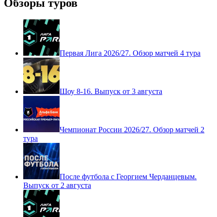
Обзоры туров
Первая Лига 2026/27. Обзор матчей 4 тура
Шоу 8-16. Выпуск от 3 августа
Чемпионат России 2026/27. Обзор матчей 2
тура
После футбола с Георгием Черданцевым.
Выпуск от 2 августа