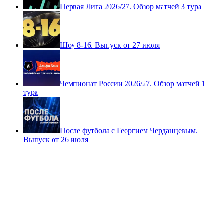
Первая Лига 2026/27. Обзор матчей 3 тура
Шоу 8-16. Выпуск от 27 июля
Чемпионат России 2026/27. Обзор матчей 1
тура
После футбола с Георгием Черданцевым.
Выпуск от 26 июля