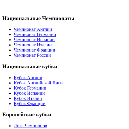
Национальные Чемпионаты
Чемпионат Англии
Чемпионат Германии
Чемпионат Испании
Чемпионат Италии
Чемпионат Франции
Чемпионат России
Национальные кубки
Кубок Англии
Кубок Английской Лиги
Кубок Германии
Кубок Испании
Кубок Италии
Кубок Франции
Европейские кубки
Лига Чемпионов