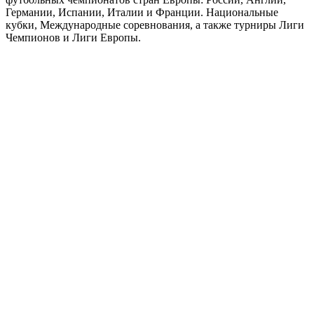
Германии, Испании, Италии и Франции. Национальные
кубки, Международные соревнования, а также турниры Лиги
Чемпионов и Лиги Европы.