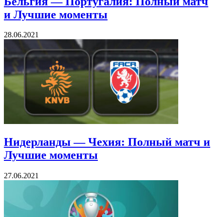
Бельгия — Португалия: Полный матч
и Лучшие моменты
28.06.2021
Нидерланды — Чехия: Полный матч и
Лучшие моменты
27.06.2021