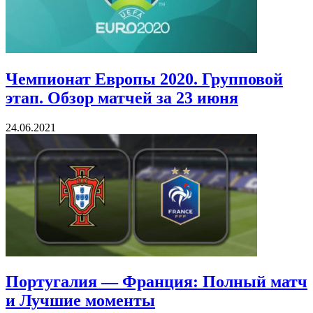
Чемпионат Европы 2020. Групповой
этап. Обзор матчей за 23 июня
24.06.2021
Португалия — Франция: Полный матч
и Лучшие моменты