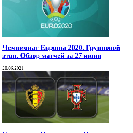
Чемпионат Европы 2020. Групповой
этап. Обзор матчей за 27 июня
28.06.2021