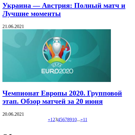
Украина — Австрия: Полный матч и
Лучшие моменты
21.06.2021
Чемпионат Европы 2020. Групповой
этап. Обзор матчей за 20 июня
20.06.2021
«
1
2
3
4
5
6
7
8
9
10
...
»
11