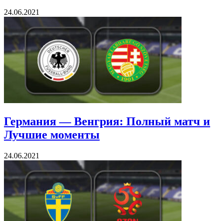
24.06.2021
Германия — Венгрия: Полный матч и
Лучшие моменты
24.06.2021