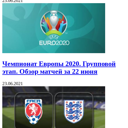
23.06.2021
Чемпионат Европы 2020. Групповой
этап. Обзор матчей за 22 июня
23.06.2021