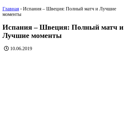
Главная
›
Испания – Швеция: Полный матч и Лучшие
моменты
Испания – Швеция: Полный матч и
Лучшие моменты
10.06.2019