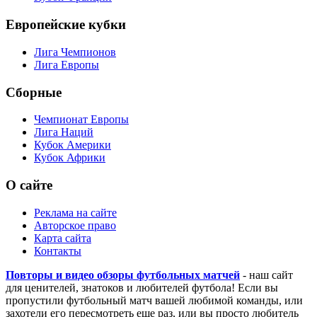
Европейские кубки
Лига Чемпионов
Лига Европы
Сборные
Чемпионат Европы
Лига Наций
Кубок Америки
Кубок Африки
О сайте
Реклама на сайте
Авторское право
Карта сайта
Контакты
Повторы и видео обзоры футбольных матчей
- наш сайт
для ценителей, знатоков и любителей футбола! Если вы
пропустили футбольный матч вашей любимой команды, или
захотели его пересмотреть еще раз, или вы просто любитель