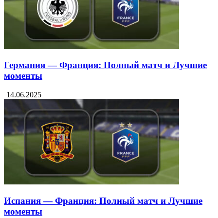
Германия — Франция: Полный матч и Лучшие
моменты
14.06.2025
Испания — Франция: Полный матч и Лучшие
моменты