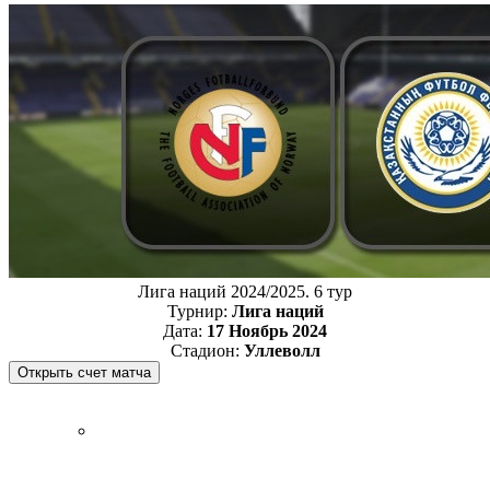
Лига наций 2024/2025. 6 тур
Турнир:
Лига наций
Дата:
17 Ноябрь 2024
Стадион:
Уллеволл