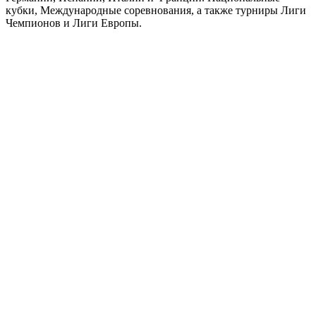
кубки, Международные соревнования, а также турниры Лиги
Чемпионов и Лиги Европы.