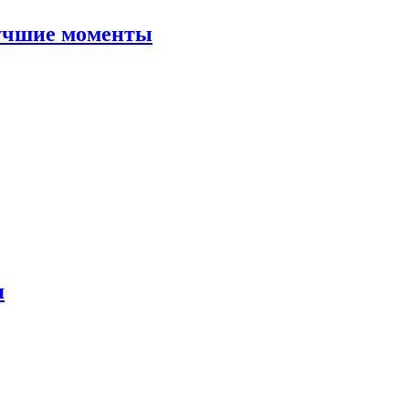
учшие моменты
я