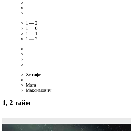
1 — 2
1 — 0
1 — 1
1 — 2
Хетафе
Мата
Максимович
1, 2 тайм