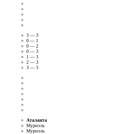
Иммобиле (пенальти)
Корреа
Иммобиле (пенальти)
3 — 3
0 — 1
0 — 2
0 — 3
1 — 3
2 — 3
3 — 3