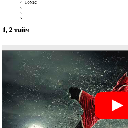
Аталанта
Муриэль
Муриэль
Гомес
1, 2 тайм