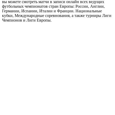
пропустили футбольный матч вашей любимой команды, или
захотели его пересмотреть еще раз, или вы просто любитель
посмотреть футбол, но как часто бывает времени на это может
не хватает, то мы предлагаем вам возможность смотреть
полные футбольные матчи в повторе в хорошем качесте! У нас
вы можете смотреть матчи в записи онлайн всех ведущих
футбольных чемпионатов стран Европы: России, Англии,
Германии, Испании, Италии и Франции. Национальные
кубки, Международные соревнования, а также турниры Лиги
Чемпионов и Лиги Европы.