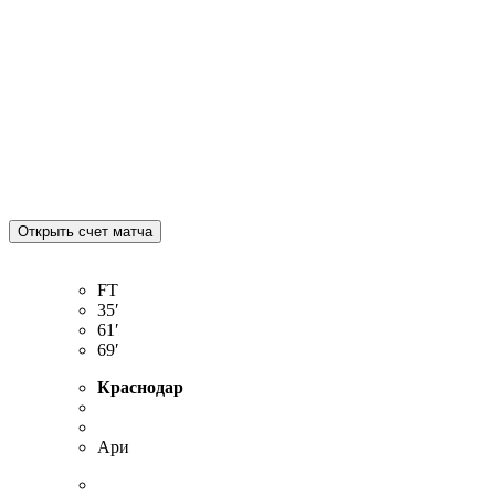
FT
35′
61′
69′
Краснодар
Ари