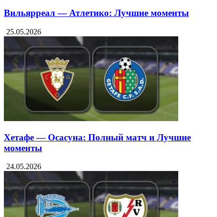
Вильярреал — Атлетико: Лучшие моменты
25.05.2026
Хетафе — Осасуна: Полный матч и Лучшие
моменты
24.05.2026