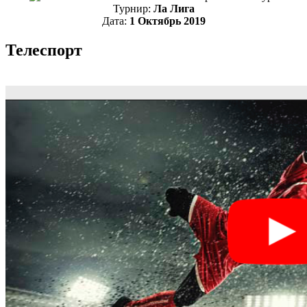
Турнир:
Ла Лига
Дата:
1 Октябрь 2019
Телеспорт