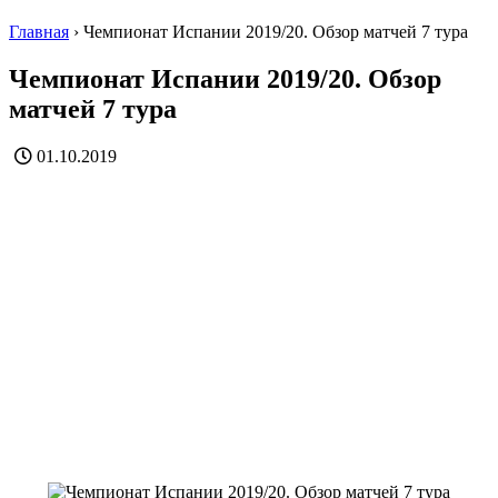
Главная
›
Чемпионат Испании 2019/20. Обзор матчей 7 тура
Чемпионат Испании 2019/20. Обзор
матчей 7 тура
01.10.2019