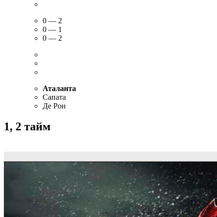
0 — 2
0 — 1
0 — 2
Аталанта
Сапата
Де Рон
1, 2 тайм