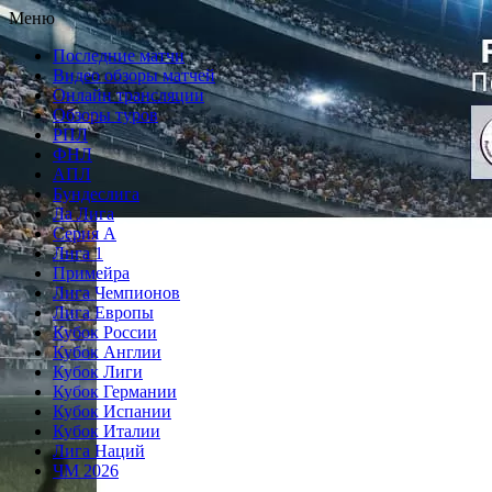
Перейти
Меню
к
Последние матчи
содержимому
Видео обзоры матчей
Онлайн трансляции
Обзоры туров
РПЛ
ФНЛ
АПЛ
Бундеслига
Ла Лига
Серия А
Лига 1
Примейра
Лига Чемпионов
Лига Европы
Кубок России
Кубок Англии
Кубок Лиги
Кубок Германии
Кубок Испании
Кубок Италии
Лига Наций
ЧМ 2026