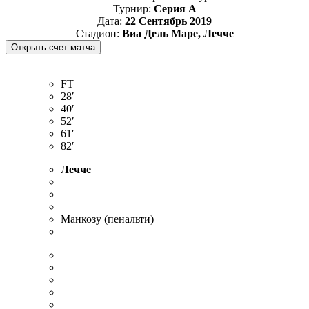
Турнир:
Серия А
Дата:
22 Сентябрь 2019
Стадион:
Виа Дель Маре, Лечче
FT
28′
40′
52′
61′
82′
Лечче
Манкозу (пенальти)