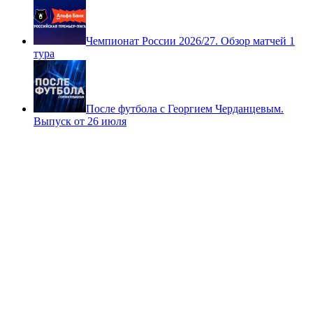
Чемпионат России 2026/27. Обзор матчей 1
тура
После футбола с Георгием Черданцевым.
Выпуск от 26 июля