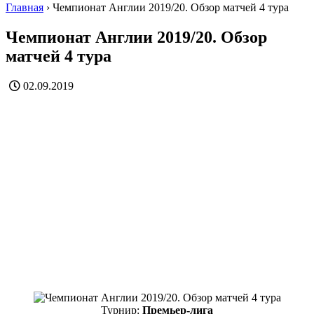
Главная
›
Чемпионат Англии 2019/20. Обзор матчей 4 тура
Чемпионат Англии 2019/20. Обзор
матчей 4 тура
02.09.2019
Турнир:
Премьер-лига