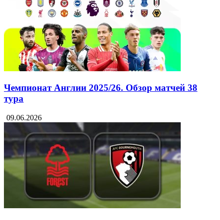
Чемпионат Англии 2025/26. Обзор матчей 38
тура
09.06.2026