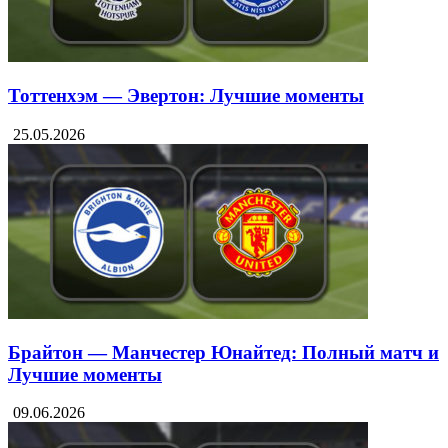
Тоттенхэм — Эвертон: Лучшие моменты
25.05.2026
Брайтон — Манчестер Юнайтед: Полный матч и
Лучшие моменты
09.06.2026