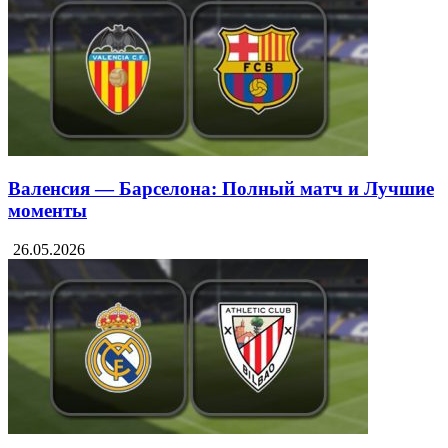
Валенсия — Барселона: Полный матч и Лучшие
моменты
26.05.2026