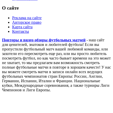
О сайте
Реклама на сайте
Авторское право
Карта сайта
Контакты
Повторы и видео обзоры футбольных матчей
- наш сайт
для ценителей, знатоков и любителей футбола! Если вы
пропустили футбольный матч вашей любимой команды, или
захотели его пересмотреть еще раз, или вы просто любитель
посмотреть футбол, но как часто бывает времени на это может
не хватает, то мы предлагаем вам возможность смотреть
полные футбольные матчи в повторе в хорошем качесте! У нас
вы можете смотреть матчи в записи онлайн всех ведущих
футбольных чемпионатов стран Европы: России, Англии,
Германии, Испании, Италии и Франции. Национальные
кубки, Международные соревнования, а также турниры Лиги
Чемпионов и Лиги Европы.