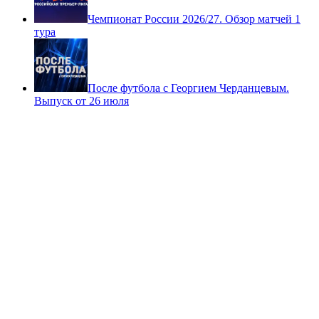
Чемпионат России 2026/27. Обзор матчей 1
тура
После футбола с Георгием Черданцевым.
Выпуск от 26 июля