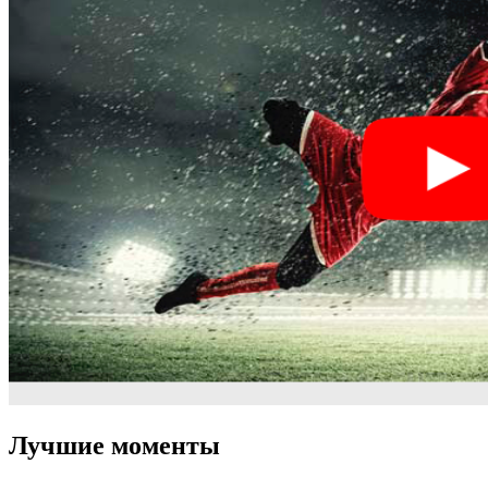
Лучшие моменты