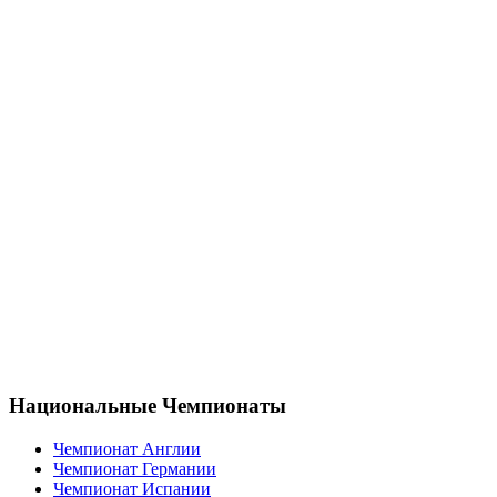
Национальные Чемпионаты
Чемпионат Англии
Чемпионат Германии
Чемпионат Испании