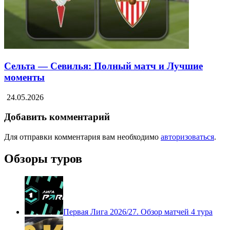
Сельта — Севилья: Полный матч и Лучшие
моменты
24.05.2026
Добавить комментарий
Для отправки комментария вам необходимо
авторизоваться
.
Обзоры туров
Первая Лига 2026/27. Обзор матчей 4 тура