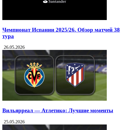
Чемпионат Испании 2025/26. Обзор матчей 38
тура
26.05.2026
Вильярреал — Атлетико: Лучшие моменты
25.05.2026