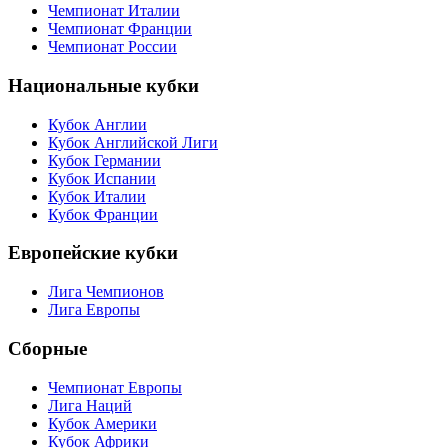
Чемпионат Италии
Чемпионат Франции
Чемпионат России
Национальные кубки
Кубок Англии
Кубок Английской Лиги
Кубок Германии
Кубок Испании
Кубок Италии
Кубок Франции
Европейские кубки
Лига Чемпионов
Лига Европы
Сборные
Чемпионат Европы
Лига Наций
Кубок Америки
Кубок Африки