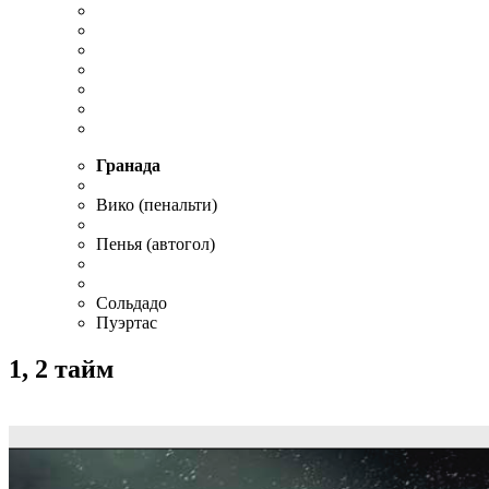
Гранада
Вико (пенальти)
Пенья (автогол)
Сольдадо
Пуэртас
1, 2 тайм