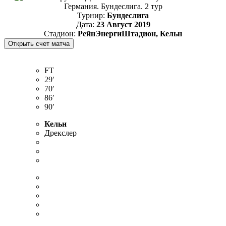
Германия. Бундеслига. 2 тур
Турнир:
Бундеслига
Дата:
23 Август 2019
Стадион:
РейнЭнергиШтадион, Кельн
FT
29′
70′
86′
90′
Кельн
Дрекслер