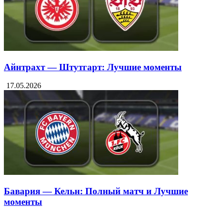
18.05.2026
Айнтрахт — Штутгарт: Лучшие моменты
17.05.2026