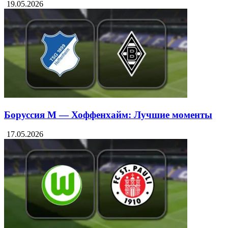
Бавария — Кельн: Полный матч и Лучшие
моменты
19.05.2026
Боруссия М — Хоффенхайм: Лучшие моменты
17.05.2026