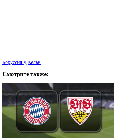
Боруссия Д
Кельн
Смотрите также: