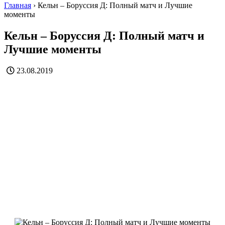
Главная
›
Кельн – Боруссия Д: Полный матч и Лучшие
моменты
Кельн – Боруссия Д: Полный матч и
Лучшие моменты
23.08.2019