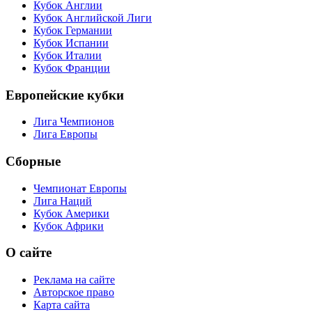
Чемпионат Франции
Чемпионат России
Национальные кубки
Кубок Англии
Кубок Английской Лиги
Кубок Германии
Кубок Испании
Кубок Италии
Кубок Франции
Европейские кубки
Лига Чемпионов
Лига Европы
Сборные
Чемпионат Европы
Лига Наций
Кубок Америки
Кубок Африки