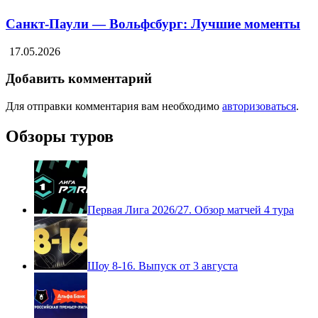
Санкт-Паули — Вольфсбург: Лучшие моменты
17.05.2026
Добавить комментарий
Для отправки комментария вам необходимо
авторизоваться
.
Обзоры туров
Первая Лига 2026/27. Обзор матчей 4 тура