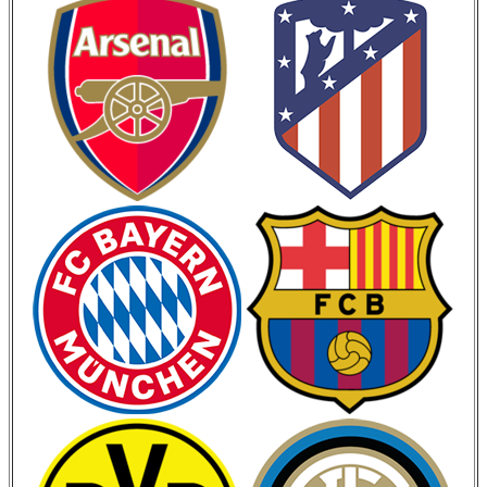
Кубок Испании
Кубок Италии
Лига Наций
ЧМ 2026