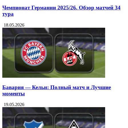
Чемпионат Германии 2025/26. Обзор матчей 34
тура
18.05.2026
Бавария — Кельн: Полный матч и Лучшие
моменты
19.05.2026