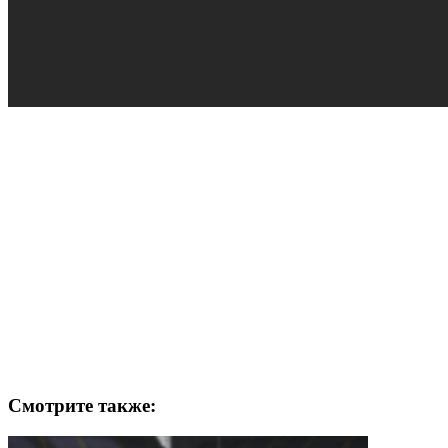
Смотрите также: