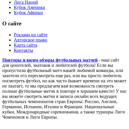
Лига Наций
Кубок Америки
Кубок Африки
О сайте
Реклама на сайте
Авторское право
Карта сайта
Контакты
Повторы и видео обзоры футбольных матчей
- наш сайт
для ценителей, знатоков и любителей футбола! Если вы
пропустили футбольный матч вашей любимой команды, или
захотели его пересмотреть еще раз, или вы просто любитель
посмотреть футбол, но как часто бывает времени на это может
не хватает, то мы предлагаем вам возможность смотреть
полные футбольные матчи в повторе в хорошем качесте! У нас
вы можете смотреть матчи в записи онлайн всех ведущих
футбольных чемпионатов стран Европы: России, Англии,
Германии, Испании, Италии и Франции. Национальные
кубки, Международные соревнования, а также турниры Лиги
Чемпионов и Лиги Европы.