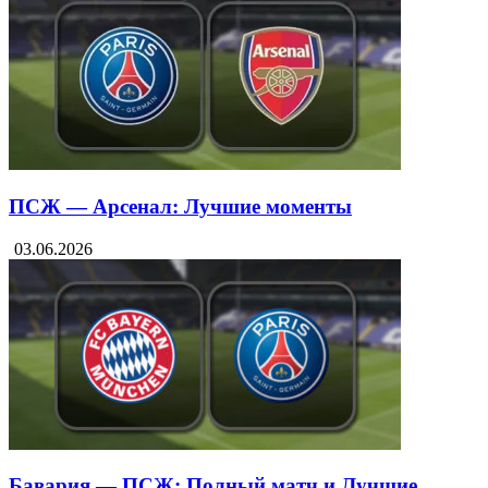
ПСЖ — Арсенал: Лучшие моменты
03.06.2026
Бавария — ПСЖ: Полный матч и Лучшие