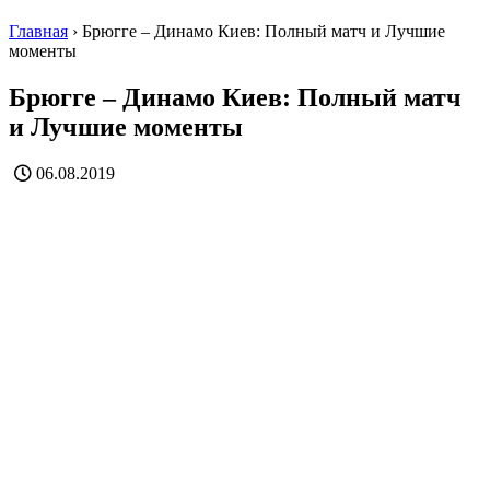
Главная
›
Брюгге – Динамо Киев: Полный матч и Лучшие
моменты
Брюгге – Динамо Киев: Полный матч
и Лучшие моменты
06.08.2019