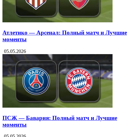
Атлетико — Арсенал: Полный матч и Лучшие
моменты
05.05.2026
ПСЖ — Бавария: Полный матч и Лучшие
моменты
05.05.2026