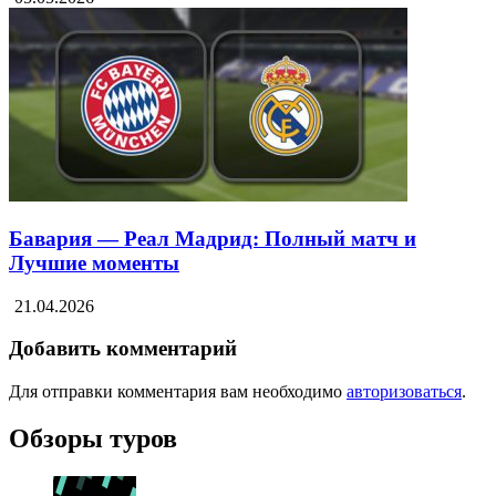
Бавария — Реал Мадрид: Полный матч и
Лучшие моменты
21.04.2026
Добавить комментарий
Для отправки комментария вам необходимо
авторизоваться
.
Обзоры туров