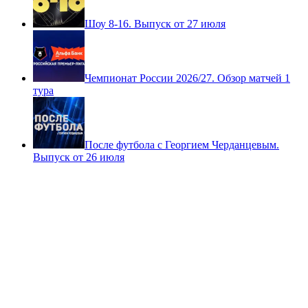
Шоу 8-16. Выпуск от 27 июля
Чемпионат России 2026/27. Обзор матчей 1
тура
После футбола с Георгием Черданцевым.
Выпуск от 26 июля