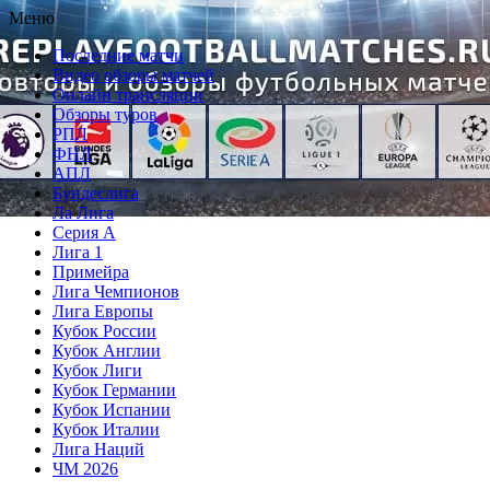
Перейти
Меню
к
Последние матчи
содержимому
Видео обзоры матчей
Онлайн трансляции
Обзоры туров
РПЛ
ФНЛ
АПЛ
Бундеслига
Ла Лига
Серия А
Лига 1
Примейра
Лига Чемпионов
Лига Европы
Кубок России
Кубок Англии
Кубок Лиги
Кубок Германии
Кубок Испании
Кубок Италии
Лига Наций
ЧМ 2026