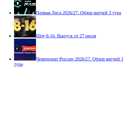
Первая Лига 2026/27. Обзор матчей 3 тура
Шоу 8-16. Выпуск от 27 июля
Чемпионат России 2026/27. Обзор матчей 1
тура