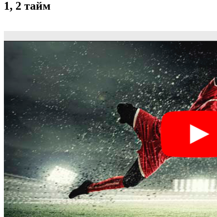
1, 2 тайм