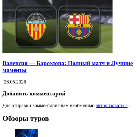
Валенсия — Барселона: Полный матч и Лучшие
моменты
26.05.2026
Добавить комментарий
Для отправки комментария вам необходимо
авторизоваться
.
Обзоры туров