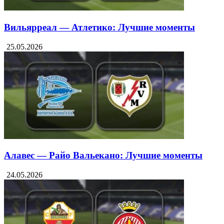
Вильярреал — Атлетико: Лучшие моменты
25.05.2026
Алавес — Райо Вальекано: Лучшие моменты
24.05.2026