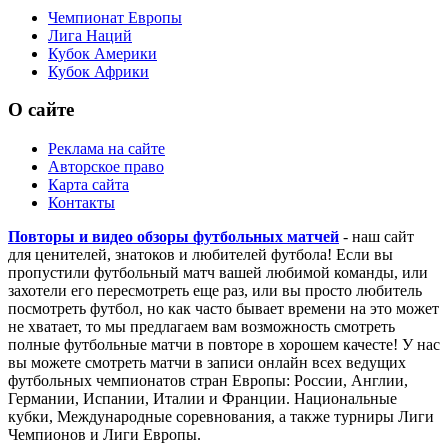
Чемпионат Европы
Лига Наций
Кубок Америки
Кубок Африки
О сайте
Реклама на сайте
Авторское право
Карта сайта
Контакты
Повторы и видео обзоры футбольных матчей
- наш сайт
для ценителей, знатоков и любителей футбола! Если вы
пропустили футбольный матч вашей любимой команды, или
захотели его пересмотреть еще раз, или вы просто любитель
посмотреть футбол, но как часто бывает времени на это может
не хватает, то мы предлагаем вам возможность смотреть
полные футбольные матчи в повторе в хорошем качесте! У нас
вы можете смотреть матчи в записи онлайн всех ведущих
футбольных чемпионатов стран Европы: России, Англии,
Германии, Испании, Италии и Франции. Национальные
кубки, Международные соревнования, а также турниры Лиги
Чемпионов и Лиги Европы.