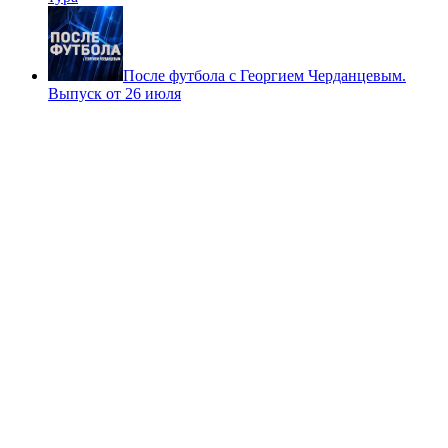
После футбола с Георгием Черданцевым.
Выпуск от 26 июля