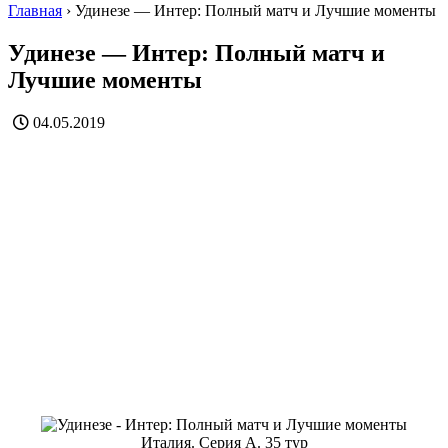
Главная
›
Удинезе — Интер: Полный матч и Лучшие моменты
Удинезе — Интер: Полный матч и
Лучшие моменты
04.05.2019
Италия. Серия А. 35 тур