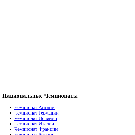
Национальные Чемпионаты
Чемпионат Англии
Чемпионат Германии
Чемпионат Испании
Чемпионат Италии
Чемпионат Франции
Чемпионат России