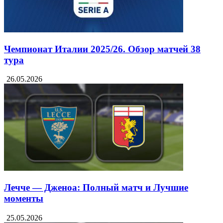
Чемпионат Италии 2025/26. Обзор матчей 38
тура
26.05.2026
Лечче — Дженоа: Полный матч и Лучшие
моменты
25.05.2026