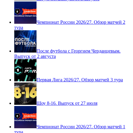
Чемпионат России 2026/27. Обзор матчей 2
тура
После футбола с Георгием Черданцевым.
Выпуск от 2 августа
Первая Лига 2026/27. Обзор матчей 3 тура
Шоу 8-16. Выпуск от 27 июля
Чемпионат России 2026/27. Обзор матчей 1
тура