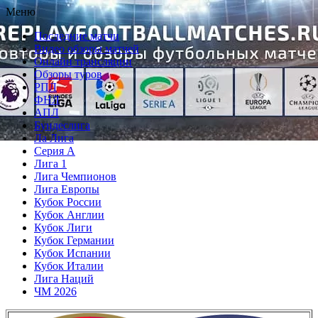
Перейти
Меню
к
Последние матчи
содержимому
Видео обзоры матчей
Онлайн трансляции
Обзоры туров
РПЛ
ФНЛ
АПЛ
Бундеслига
Ла Лига
Серия А
Лига 1
Лига Чемпионов
Лига Европы
Кубок России
Кубок Англии
Кубок Лиги
Кубок Германии
Кубок Испании
Кубок Италии
Лига Наций
ЧМ 2026