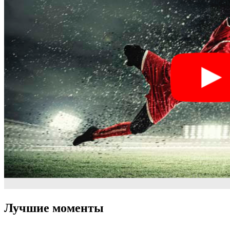
Лучшие моменты