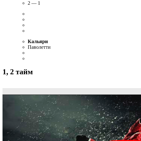
2 — 1
Кальяри
Паволетти
1, 2 тайм