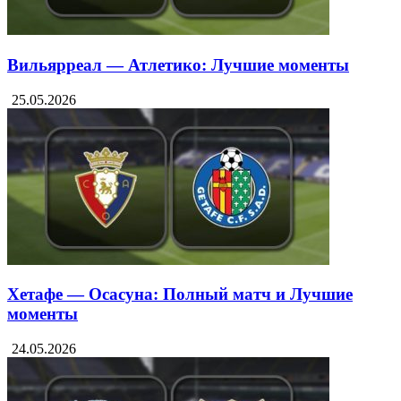
Вильярреал — Атлетико: Лучшие моменты
25.05.2026
Хетафе — Осасуна: Полный матч и Лучшие
моменты
24.05.2026