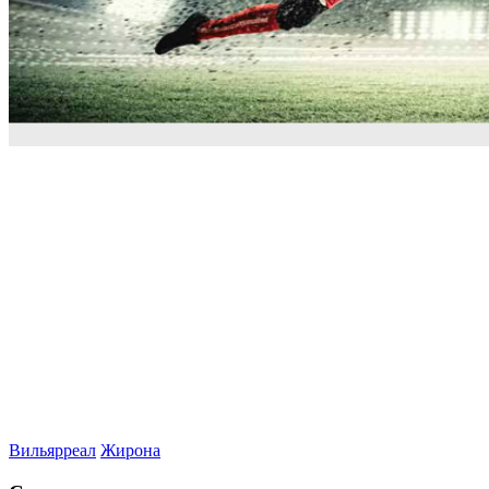
Вильярреал
Жирона