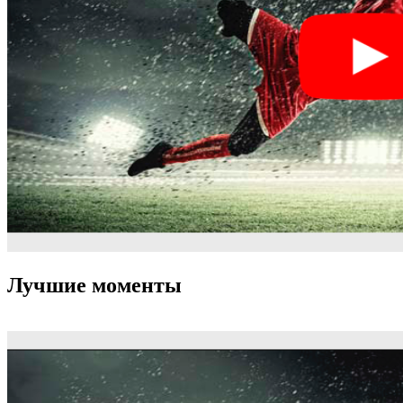
Лучшие моменты