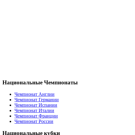
Национальные Чемпионаты
Чемпионат Англии
Чемпионат Германии
Чемпионат Испании
Чемпионат Италии
Чемпионат Франции
Чемпионат России
Национальные кубки