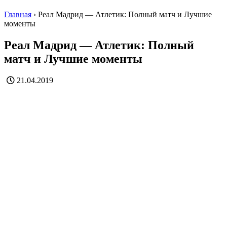
Главная
›
Реал Мадрид — Атлетик: Полный матч и Лучшие
моменты
Реал Мадрид — Атлетик: Полный
матч и Лучшие моменты
21.04.2019