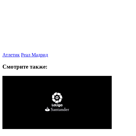
Атлетик
Реал Мадрид
Смотрите также: