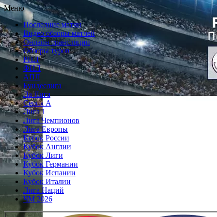
Перейти
Меню
к
Последние матчи
содержимому
Видео обзоры матчей
Онлайн трансляции
Обзоры туров
РПЛ
ФНЛ
АПЛ
Бундеслига
Ла Лига
Серия А
Лига 1
Лига Чемпионов
Лига Европы
Кубок России
Кубок Англии
Кубок Лиги
Кубок Германии
Кубок Испании
Кубок Италии
Лига Наций
ЧМ 2026