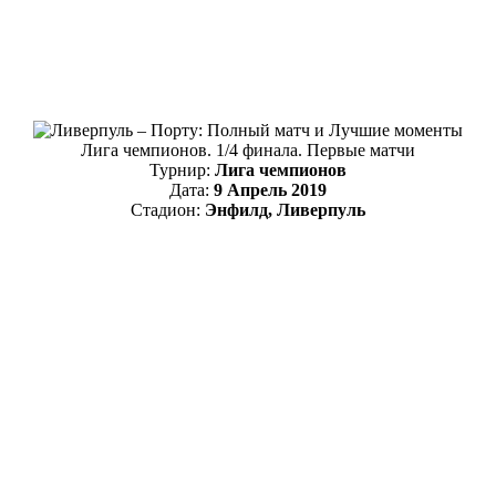
Лига чемпионов. 1/4 финала. Первые матчи
Турнир:
Лига чемпионов
Дата:
9 Апрель 2019
Стадион:
Энфилд, Ливерпуль