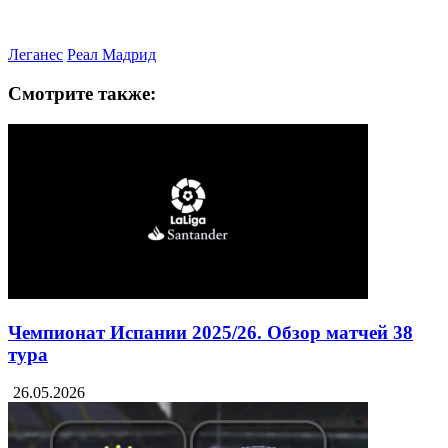
Леганес
Реал Мадрид
Смотрите также:
Чемпионат Испании 2025/26. Обзор матчей 38
тура
26.05.2026