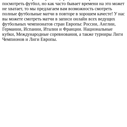
посмотреть футбол, но как часто бывает времени на это может
не хватает, то мы предлагаем вам возможность смотреть
полные футбольные матчи в повторе в хорошем качесте! У нас
вы можете смотреть матчи в записи онлайн всех ведущих
футбольных чемпионатов стран Европы: России, Англии,
Германии, Испании, Италии и Франции. Национальные
кубки, Международные соревнования, а также турниры Лиги
Чемпионов и Лиги Европы.