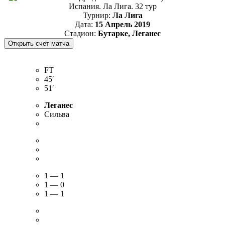
Испания. Ла Лига. 32 тур
Турнир:
Ла Лига
Дата:
15 Апрель 2019
Стадион:
Бутарке, Леганес
FT
45′
51′
Леганес
Сильва
1 — 1
1 — 0
1 — 1