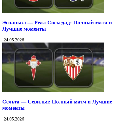
Эспаньол — Реал Сосьедад: Полный матч и
Лучшие моменты
24.05.2026
Сельта — Севилья: Полный матч и Лучшие
моменты
24.05.2026