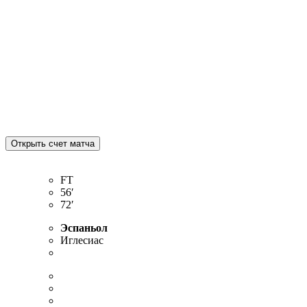
FT
56′
72′
Эспаньол
Иглесиас