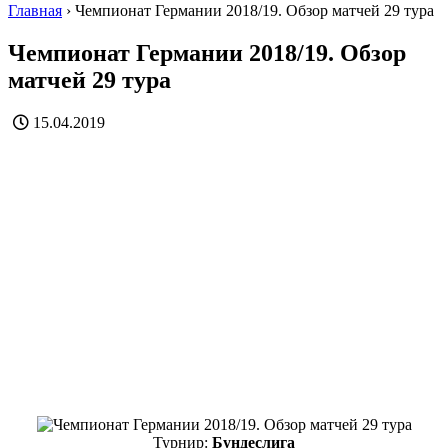
Главная
›
Чемпионат Германии 2018/19. Обзор матчей 29 тура
Чемпионат Германии 2018/19. Обзор
матчей 29 тура
15.04.2019
Турнир:
Бундеслига