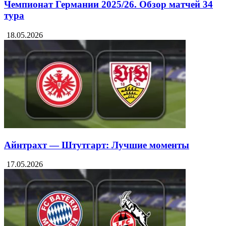
Чемпионат Германии 2025/26. Обзор матчей 34
тура
18.05.2026
Айнтрахт — Штутгарт: Лучшие моменты
17.05.2026