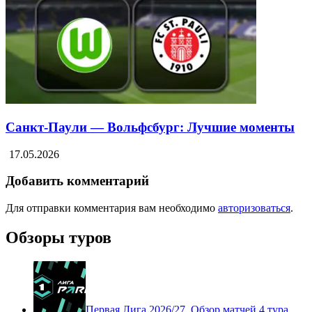
Санкт-Паули — Вольфсбург: Лучшие моменты
17.05.2026
Добавить комментарий
Для отправки комментария вам необходимо
авторизоваться
.
Обзоры туров
Первая Лига 2026/27. Обзор матчей 4 тура