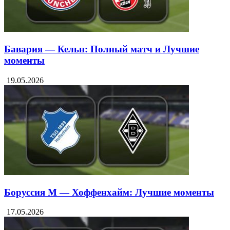
Бавария — Кельн: Полный матч и Лучшие
моменты
19.05.2026
Боруссия М — Хоффенхайм: Лучшие моменты
17.05.2026