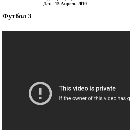
Дата:
15 Апрель 2019
Футбол 3