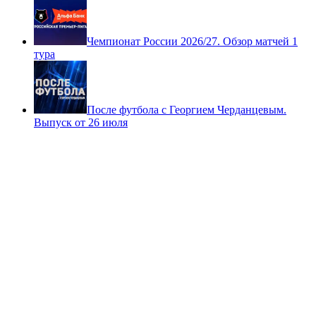
Чемпионат России 2026/27. Обзор матчей 1
тура
После футбола с Георгием Черданцевым.
Выпуск от 26 июля