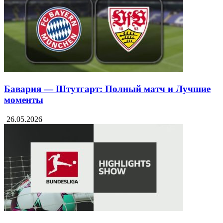
Бавария — Штутгарт: Полный матч и Лучшие
моменты
26.05.2026