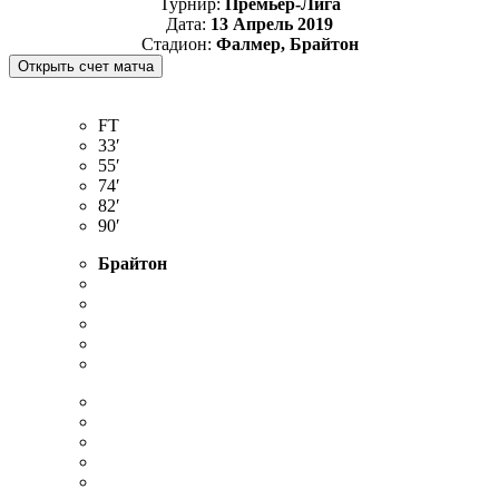
Турнир:
Премьер-Лига
Дата:
13 Апрель 2019
Стадион:
Фалмер, Брайтон
FT
33′
55′
74′
82′
90′
Брайтон