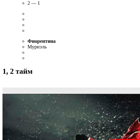
2 — 1
Фиорентина
Муриэль
1, 2 тайм