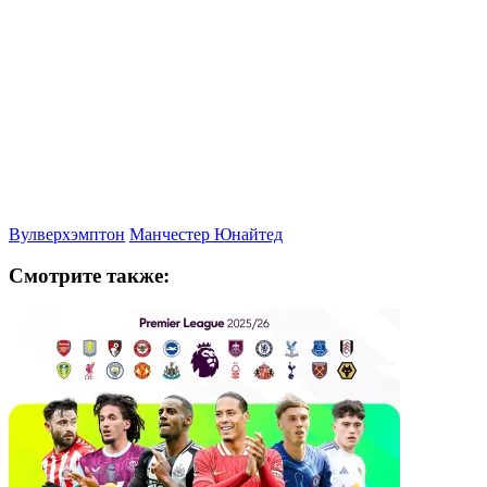
Вулверхэмптон
Манчестер Юнайтед
Смотрите также: