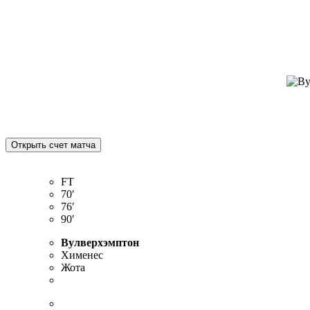
FT
70′
76′
90′
Вулверхэмптон
Хименес
Жота