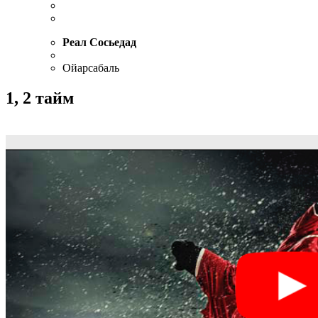
Реал Сосьедад
Ойарсабаль
1, 2 тайм