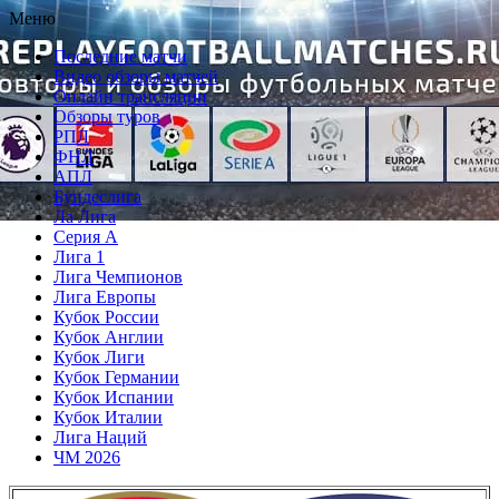
Перейти
Меню
к
Последние матчи
содержимому
Видео обзоры матчей
Онлайн трансляции
Обзоры туров
РПЛ
ФНЛ
АПЛ
Бундеслига
Ла Лига
Серия А
Лига 1
Лига Чемпионов
Лига Европы
Кубок России
Кубок Англии
Кубок Лиги
Кубок Германии
Кубок Испании
Кубок Италии
Лига Наций
ЧМ 2026