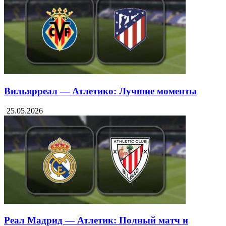
Вильярреал — Атлетико: Лучшие моменты
25.05.2026
Реал Мадрид — Атлетик: Полный матч и