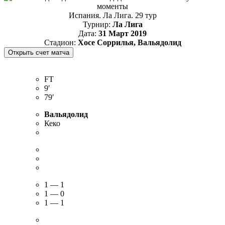
Испания. Ла Лига. 29 тур
Турнир:
Ла Лига
Дата:
31 Март 2019
Стадион:
Хосе Соррилья, Вальядолид
FT
9′
79′
Вальядолид
Кеко
1 — 1
1 — 0
1 — 1