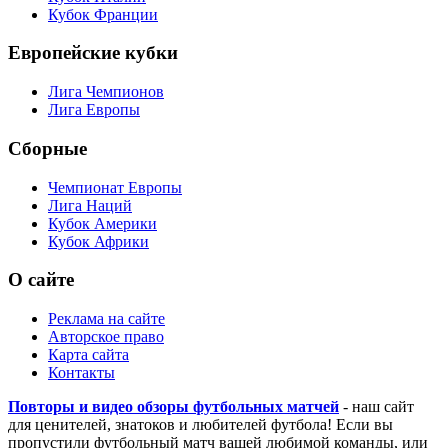
Кубок Франции
Европейские кубки
Лига Чемпионов
Лига Европы
Сборные
Чемпионат Европы
Лига Наций
Кубок Америки
Кубок Африки
О сайте
Реклама на сайте
Авторское право
Карта сайта
Контакты
Повторы и видео обзоры футбольных матчей
- наш сайт
для ценителей, знатоков и любителей футбола! Если вы
пропустили футбольный матч вашей любимой команды, или