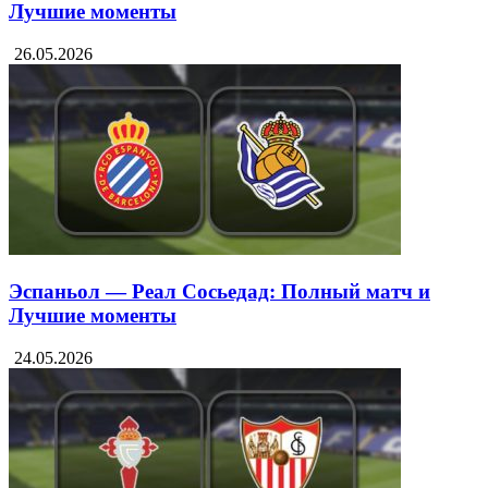
Лучшие моменты
26.05.2026
Эспаньол — Реал Сосьедад: Полный матч и
Лучшие моменты
24.05.2026