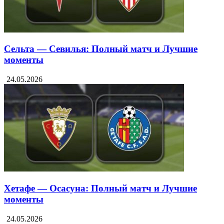
Сельта — Севилья: Полный матч и Лучшие
моменты
24.05.2026
Хетафе — Осасуна: Полный матч и Лучшие
моменты
24.05.2026