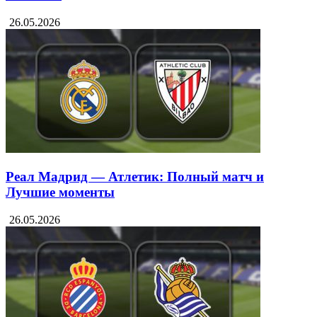
26.05.2026
Реал Мадрид — Атлетик: Полный матч и
Лучшие моменты
26.05.2026