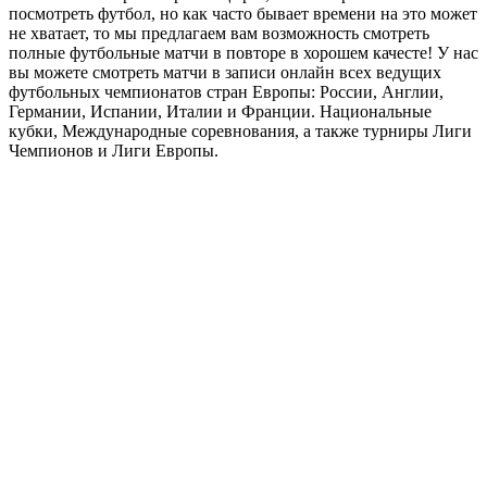
посмотреть футбол, но как часто бывает времени на это может
не хватает, то мы предлагаем вам возможность смотреть
полные футбольные матчи в повторе в хорошем качесте! У нас
вы можете смотреть матчи в записи онлайн всех ведущих
футбольных чемпионатов стран Европы: России, Англии,
Германии, Испании, Италии и Франции. Национальные
кубки, Международные соревнования, а также турниры Лиги
Чемпионов и Лиги Европы.