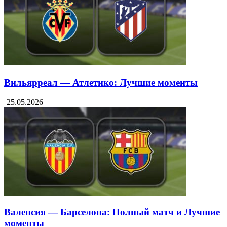
Вильярреал — Атлетико: Лучшие моменты
25.05.2026
Валенсия — Барселона: Полный матч и Лучшие
моменты