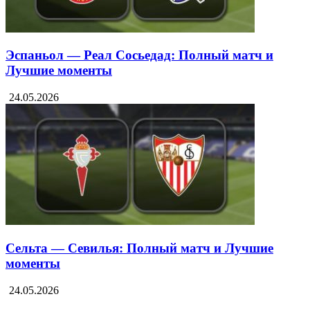
Эспаньол — Реал Сосьедад: Полный матч и
Лучшие моменты
24.05.2026
Сельта — Севилья: Полный матч и Лучшие
моменты
24.05.2026