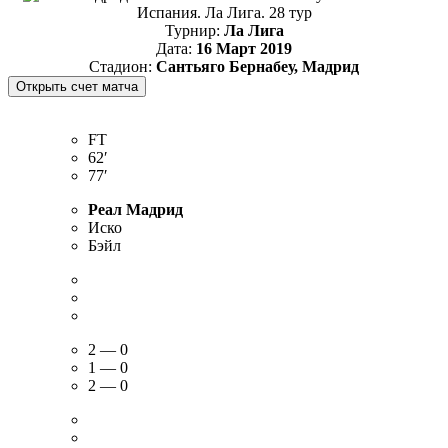
Испания. Ла Лига. 28 тур
Турнир:
Ла Лига
Дата:
16 Март 2019
Стадион:
Сантьяго Бернабеу, Мадрид
FT
62′
77′
Реал Мадрид
Иско
Бэйл
2 — 0
1 — 0
2 — 0