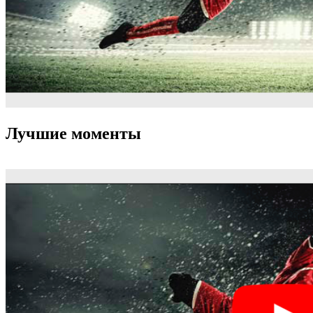
Лучшие моменты