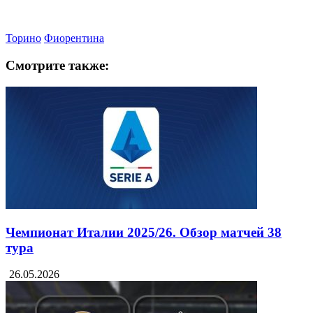
Торино
Фиорентина
Смотрите также:
Чемпионат Италии 2025/26. Обзор матчей 38
тура
26.05.2026