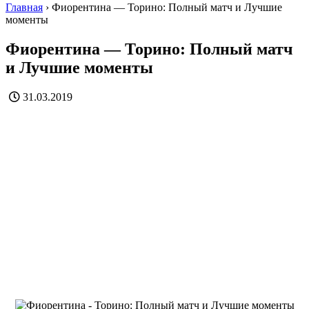
Главная
›
Фиорентина — Торино: Полный матч и Лучшие
моменты
Фиорентина — Торино: Полный матч
и Лучшие моменты
31.03.2019