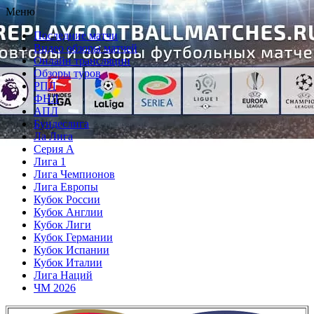
Перейти
Меню
к
Последние матчи
содержимому
Видео обзоры матчей
Онлайн трансляции
Обзоры туров
РПЛ
ФНЛ
АПЛ
Бундеслига
Ла Лига
Серия А
Лига 1
Лига Чемпионов
Лига Европы
Кубок России
Кубок Англии
Кубок Лиги
Кубок Германии
Кубок Испании
Кубок Италии
Лига Наций
ЧМ 2026