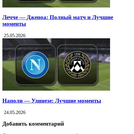
Лечче — Дженоа: Полный матч и Лучшие
моменты
25.05.2026
Наполи — Удинезе: Лучшие моменты
24.05.2026
Добавить комментарий