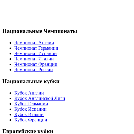
Национальные Чемпионаты
Чемпионат Англии
Чемпионат Германии
Чемпионат Испании
Чемпионат Италии
Чемпионат Франции
Чемпионат России
Национальные кубки
Кубок Англии
Кубок Английской Лиги
Кубок Германии
Кубок Испании
Кубок Италии
Кубок Франции
Европейские кубки