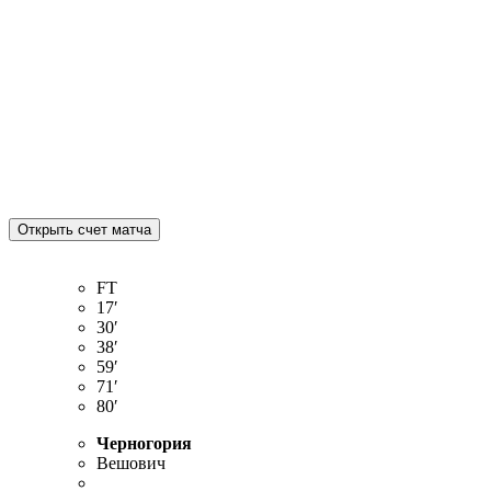
FT
17′
30′
38′
59′
71′
80′
Черногория
Вешович