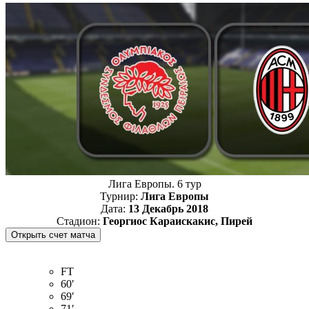
Лига Европы. 6 тур
Турнир:
Лига Европы
Дата:
13 Декабрь 2018
Стадион:
Георгиос Караискакис, Пирей
FT
60′
69′
71′