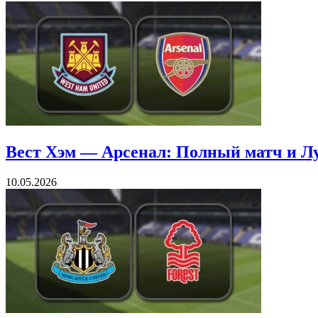
Вест Хэм — Арсенал: Полный матч и 
10.05.2026