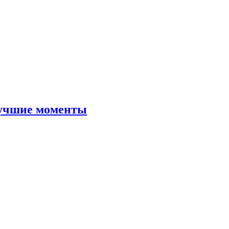
Лучшие моменты