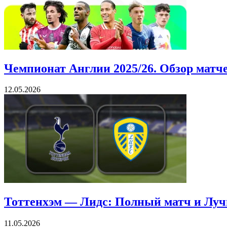
Чемпионат Англии 2025/26. Обзор матче
12.05.2026
Тоттенхэм — Лидс: Полный матч и Лу
11.05.2026