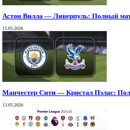
Астон Вилла — Ливерпуль: Полный ма
15.05.2026
Манчестер Сити — Кристал Пэлас: По
13.05.2026