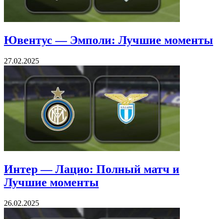
Ювентус — Эмполи: Лучшие моменты
27.02.2025
Интер — Лацио: Полный матч и
Лучшие моменты
26.02.2025