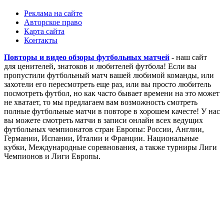
Реклама на сайте
Авторское право
Карта сайта
Контакты
Повторы и видео обзоры футбольных матчей
- наш сайт
для ценителей, знатоков и любителей футбола! Если вы
пропустили футбольный матч вашей любимой команды, или
захотели его пересмотреть еще раз, или вы просто любитель
посмотреть футбол, но как часто бывает времени на это может
не хватает, то мы предлагаем вам возможность смотреть
полные футбольные матчи в повторе в хорошем качесте! У нас
вы можете смотреть матчи в записи онлайн всех ведущих
футбольных чемпионатов стран Европы: России, Англии,
Германии, Испании, Италии и Франции. Национальные
кубки, Международные соревнования, а также турниры Лиги
Чемпионов и Лиги Европы.