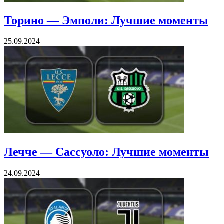
Торино — Эмполи: Лучшие моменты
25.09.2024
Лечче — Сассуоло: Лучшие моменты
24.09.2024