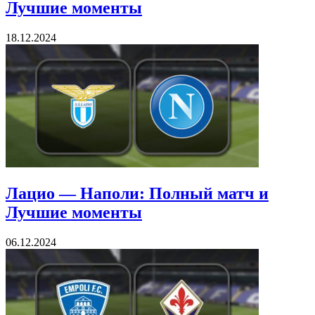
Лучшие моменты
18.12.2024
Лацио — Наполи: Полный матч и
Лучшие моменты
06.12.2024