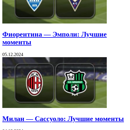
Фиорентина — Эмполи: Лучшие
моменты
05.12.2024
Милан — Сассуоло: Лучшие моменты