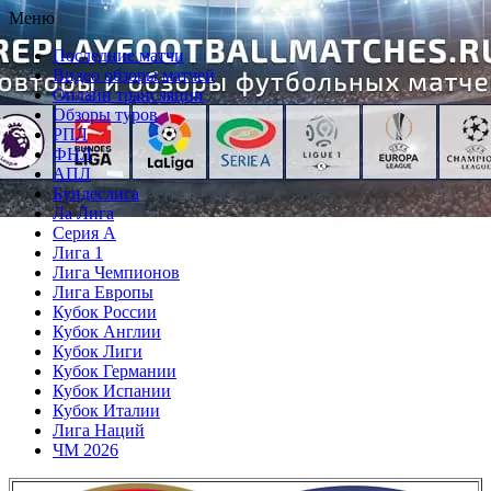
Перейти
Меню
к
Последние матчи
содержимому
Видео обзоры матчей
Онлайн трансляции
Обзоры туров
РПЛ
ФНЛ
АПЛ
Бундеслига
Ла Лига
Серия А
Лига 1
Лига Чемпионов
Лига Европы
Кубок России
Кубок Англии
Кубок Лиги
Кубок Германии
Кубок Испании
Кубок Италии
Лига Наций
ЧМ 2026