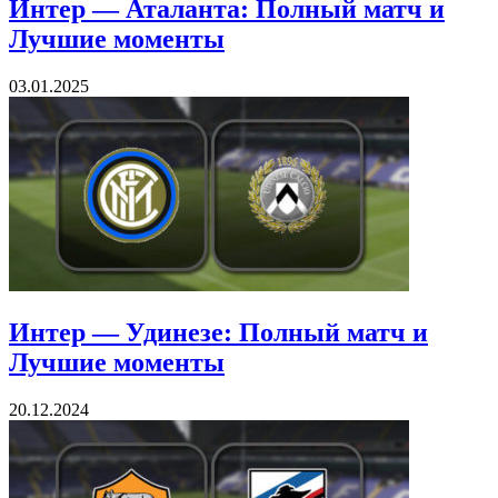
Интер — Аталанта: Полный матч и
Лучшие моменты
03.01.2025
Интер — Удинезе: Полный матч и
Лучшие моменты
20.12.2024