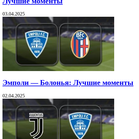
Лучшие моменты
03.04.2025
Эмполи — Болонья: Лучшие моменты
02.04.2025