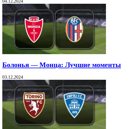
04.12.2024
Болонья — Монца: Лучшие моменты
03.12.2024