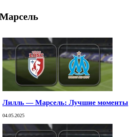
Марсель
Лилль — Марсель: Лучшие моменты
04.05.2025