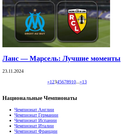
Ланс — Марсель: Лучшие моменты
23.11.2024
«
1
2
3
4
5
6
7
8
9
10
...
»
13
Национальные Чемпионаты
Чемпионат Англии
Чемпионат Германии
Чемпионат Испании
Чемпионат Италии
Чемпионат Франции