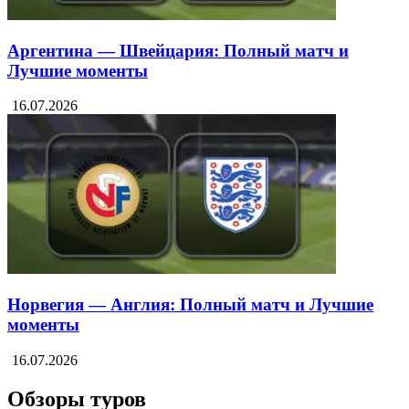
Аргентина — Швейцария: Полный матч и
Лучшие моменты
16.07.2026
Норвегия — Англия: Полный матч и Лучшие
моменты
16.07.2026
Обзоры туров