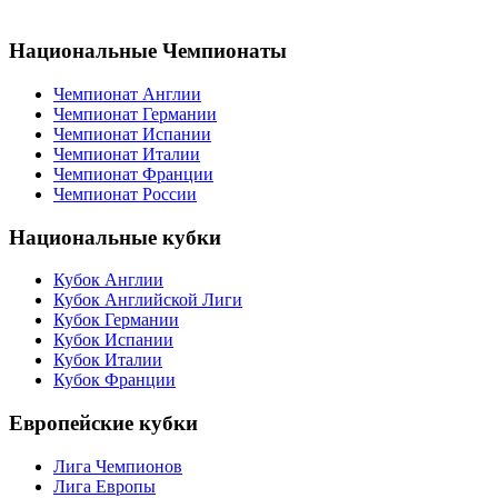
Национальные Чемпионаты
Чемпионат Англии
Чемпионат Германии
Чемпионат Испании
Чемпионат Италии
Чемпионат Франции
Чемпионат России
Национальные кубки
Кубок Англии
Кубок Английской Лиги
Кубок Германии
Кубок Испании
Кубок Италии
Кубок Франции
Европейские кубки
Лига Чемпионов
Лига Европы