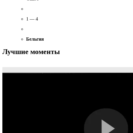
1 — 4
Бельгия
Лучшие моменты