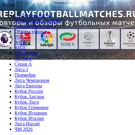
Перейти
Меню
к
Последние матчи
содержимому
Видео обзоры матчей
Онлайн трансляции
Обзоры туров
РПЛ
ФНЛ
АПЛ
Бундеслига
Ла Лига
Серия А
Лига 1
Примейра
Лига Чемпионов
Лига Европы
Кубок России
Кубок Англии
Кубок Лиги
Кубок Германии
Кубок Испании
Кубок Италии
Лига Наций
ЧМ 2026