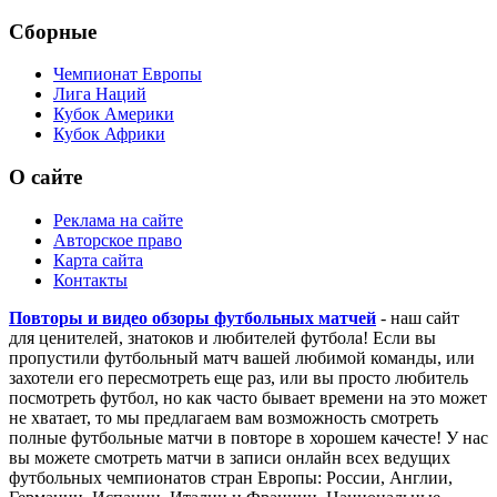
Сборные
Чемпионат Европы
Лига Наций
Кубок Америки
Кубок Африки
О сайте
Реклама на сайте
Авторское право
Карта сайта
Контакты
Повторы и видео обзоры футбольных матчей
- наш сайт
для ценителей, знатоков и любителей футбола! Если вы
пропустили футбольный матч вашей любимой команды, или
захотели его пересмотреть еще раз, или вы просто любитель
посмотреть футбол, но как часто бывает времени на это может
не хватает, то мы предлагаем вам возможность смотреть
полные футбольные матчи в повторе в хорошем качесте! У нас
вы можете смотреть матчи в записи онлайн всех ведущих
футбольных чемпионатов стран Европы: России, Англии,