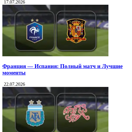
17.07.2026
Франция — Испания: Полный матч и Лучшие
моменты
22.07.2026