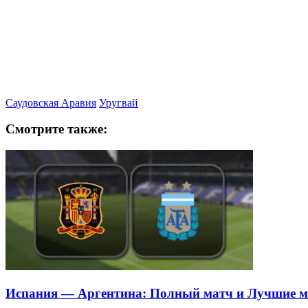
Саудовская Аравия
Уругвай
Смотрите также:
Испания — Аргентина: Полный матч и Лучшие 