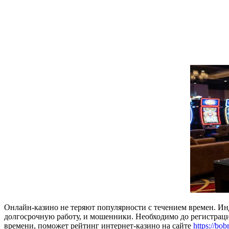
Онлайн-казино не теряют популярности с течением времен. Ин
долгосрочную работу, и мошенники. Необходимо до регистраци
времени, поможет рейтинг интернет-казино на сайте
https://bob