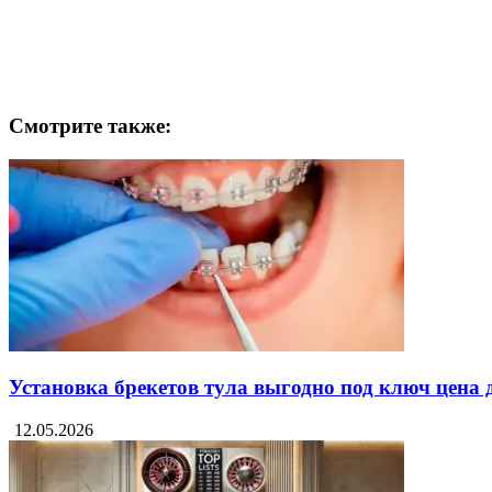
Смотрите также:
Установка брекетов тула выгодно под ключ цена 
12.05.2026