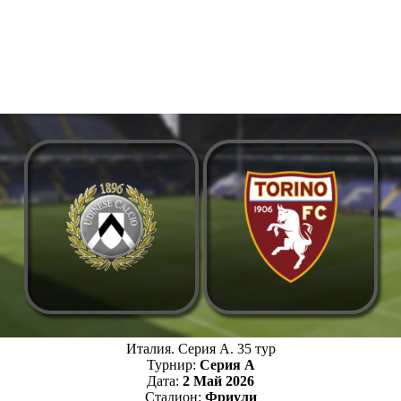
Италия. Серия А. 35 тур
Турнир:
Серия А
Дата:
2 Май 2026
Стадион:
Фриули