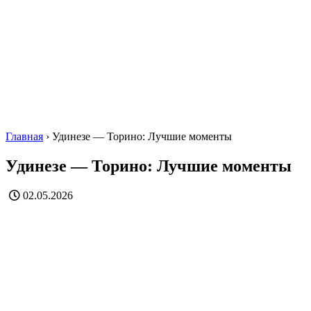
Главная
›
Удинезе — Торино: Лучшие моменты
Удинезе — Торино: Лучшие моменты
02.05.2026