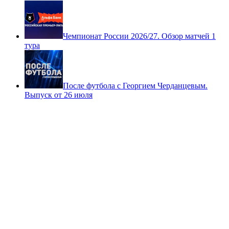
Чемпионат России 2026/27. Обзор матчей 1
тура
После футбола с Георгием Черданцевым.
Выпуск от 26 июля