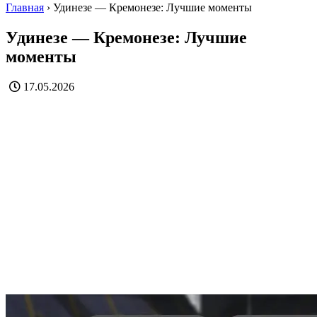
Главная
›
Удинезе — Кремонезе: Лучшие моменты
Удинезе — Кремонезе: Лучшие
моменты
17.05.2026