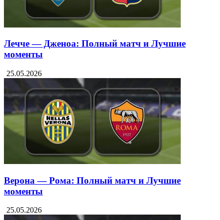
Лечче — Дженоа: Полный матч и Лучшие
моменты
25.05.2026
Верона — Рома: Полный матч и Лучшие
моменты
25.05.2026