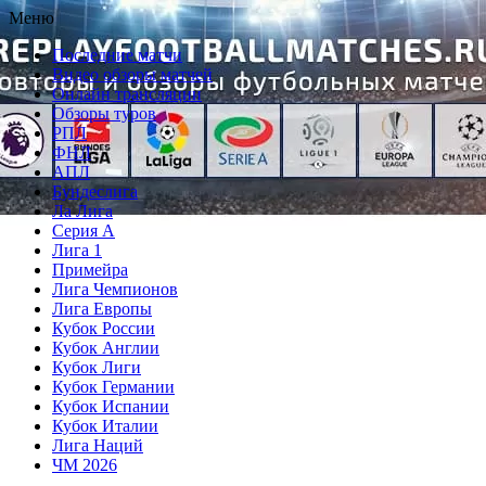
Перейти
Меню
к
Последние матчи
содержимому
Видео обзоры матчей
Онлайн трансляции
Обзоры туров
РПЛ
ФНЛ
АПЛ
Бундеслига
Ла Лига
Серия А
Лига 1
Примейра
Лига Чемпионов
Лига Европы
Кубок России
Кубок Англии
Кубок Лиги
Кубок Германии
Кубок Испании
Кубок Италии
Лига Наций
ЧМ 2026