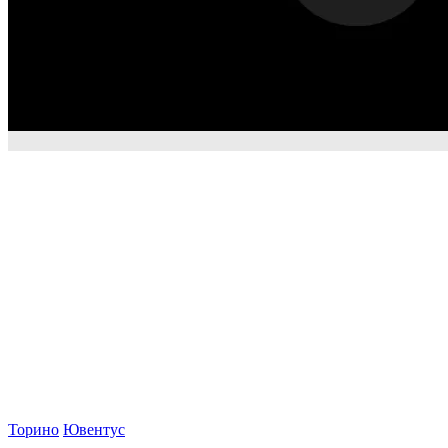
Торино
Ювентус