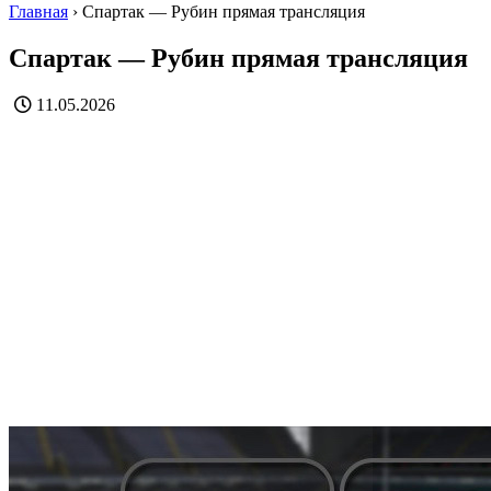
Главная
›
Спартак — Рубин прямая трансляция
Спартак — Рубин прямая трансляция
11.05.2026