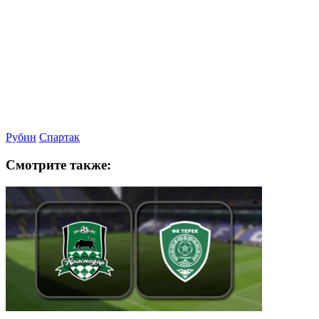
Рубин
Спартак
Смотрите также: