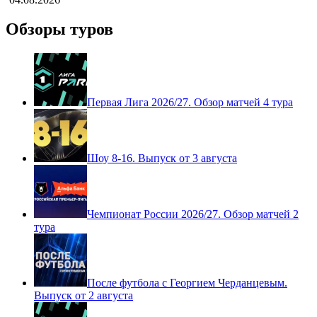
Обзоры туров
Первая Лига 2026/27. Обзор матчей 4 тура
Шоу 8-16. Выпуск от 3 августа
Чемпионат России 2026/27. Обзор матчей 2
тура
После футбола с Георгием Черданцевым.
Выпуск от 2 августа