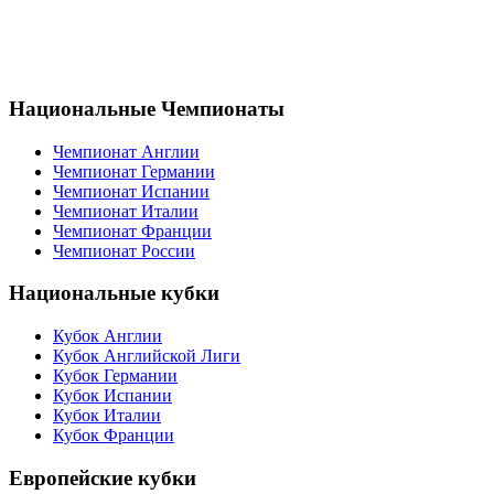
Национальные Чемпионаты
Чемпионат Англии
Чемпионат Германии
Чемпионат Испании
Чемпионат Италии
Чемпионат Франции
Чемпионат России
Национальные кубки
Кубок Англии
Кубок Английской Лиги
Кубок Германии
Кубок Испании
Кубок Италии
Кубок Франции
Европейские кубки