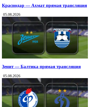
Краснодар — Ахмат прямая трансляция
05.08.2026
Зенит — Балтика прямая трансляция
05.08.2026