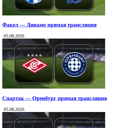
Факел — Динамо прямая трансляция
05.08.2026
Спартак — Оренбург прямая трансляция
05.08.2026