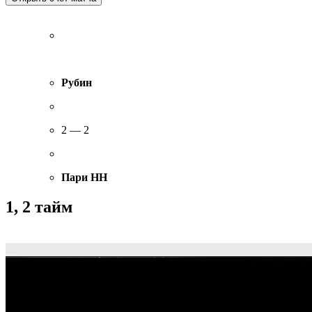
Рубин
2 — 2
Пари НН
1, 2 тайм