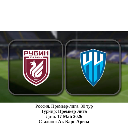
Россия. Премьер-лига. 30 тур
Турнир:
Премьер-лига
Дата:
17 Май 2026
Стадион:
Ак Барс Арена