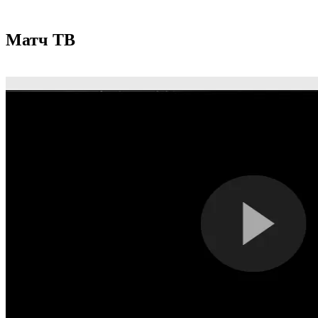
Матч ТВ