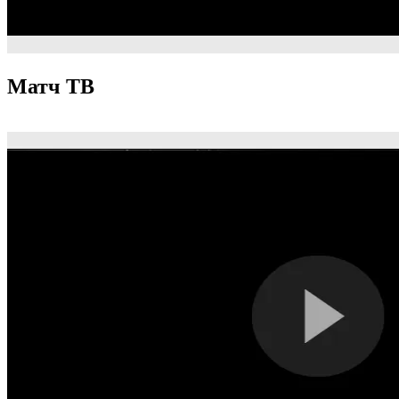
Матч ТВ