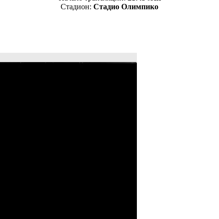
Стадион:
Стадио Олимпико