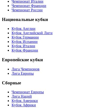
Чемпионат Италии
Чемпионат Франции
Чемпионат России
Национальные кубки
Кубок Англии
Кубок Английской Лиги
Кубок Германии
Кубок Испании
Кубок Италии
Кубок Франции
Европейские кубки
Лига Чемпионов
Лига Европы
Сборные
Чемпионат Европы
Лига Наций
Кубок Америки
Кубок Африки