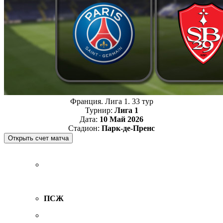
Франция. Лига 1. 33 тур
Турнир:
Лига 1
Дата:
10 Май 2026
Стадион:
Парк-де-Пренс
ПСЖ