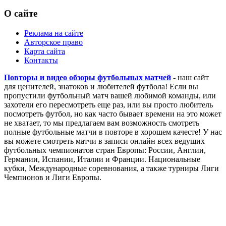
О сайте
Реклама на сайте
Авторское право
Карта сайта
Контакты
Повторы и видео обзоры футбольных матчей
- наш сайт
для ценителей, знатоков и любителей футбола! Если вы
пропустили футбольный матч вашей любимой команды, или
захотели его пересмотреть еще раз, или вы просто любитель
посмотреть футбол, но как часто бывает времени на это может
не хватает, то мы предлагаем вам возможность смотреть
полные футбольные матчи в повторе в хорошем качесте! У нас
вы можете смотреть матчи в записи онлайн всех ведущих
футбольных чемпионатов стран Европы: России, Англии,
Германии, Испании, Италии и Франции. Национальные
кубки, Международные соревнования, а также турниры Лиги
Чемпионов и Лиги Европы.