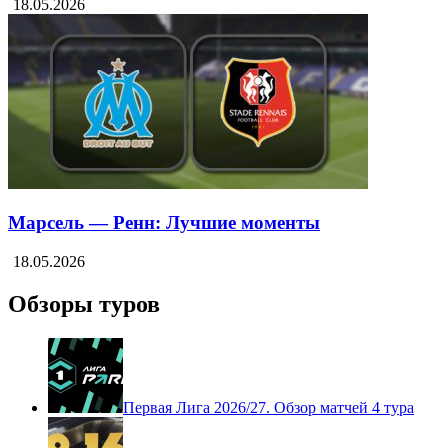
18.05.2026
Марсель — Ренн: Лучшие моменты
18.05.2026
Обзоры туров
Первая Лига 2026/27. Обзор матчей 4 тура