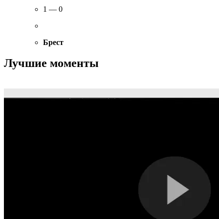
1 — 0
Брест
Лучшие моменты