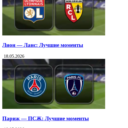
Лион — Ланс: Лучшие моменты
18.05.2026
Париж — ПСЖ: Лучшие моменты